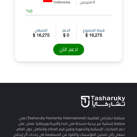
0 متبرعين
Indonesia
%0
قيمة المشروع
الدعم
المتبقي
16,275 $
0 $
16,275 $
ادعم الآن
منظمة تشاركي العالمية (Tasharuky Humanity International) هي
منظمة إنسانية غير ربحية مسجلة في كندا وأمريكا وبريطانيا، تعمل على
دعم المبادرات الإنسانية والتنموية وتعزيز قيم العطاء والتكافل حول العالم.
نسعى إلى تمكين المؤسسات والأفراد من المساهمة في إحداث أثر إيجابي