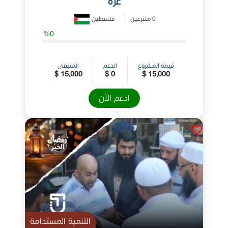
غزة
0 متبرعين
فلسطين
%0
قيمة المشروع
الدعم
المتبقي
15,000 $
0 $
15,000 $
ادعم الآن
التنمية المستدامة