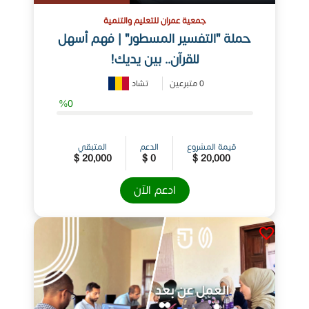
جمعية عمران للتعليم والتنمية
حملة "التفسير المسطور" | فهم أسهل
للقرآن.. بين يديك!
0 متبرعين
تشاد‎
%0
قيمة المشروع
الدعم
المتبقي
20,000 $
0 $
20,000 $
ادعم الآن