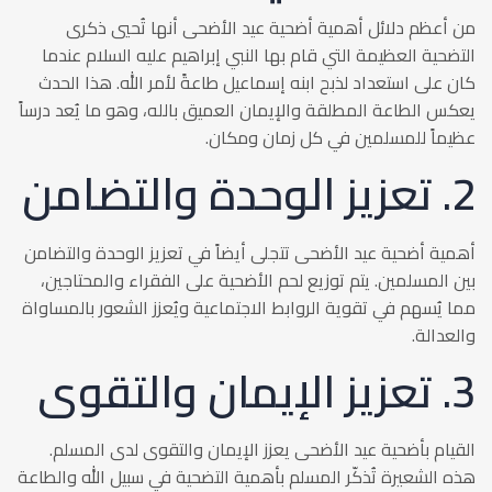
من أعظم دلائل أهمية أضحية عيد الأضحى أنها تُحيي ذكرى
التضحية العظيمة التي قام بها النبي إبراهيم عليه السلام عندما
كان على استعداد لذبح ابنه إسماعيل طاعةً لأمر الله. هذا الحدث
يعكس الطاعة المطلقة والإيمان العميق بالله، وهو ما يُعد درساً
عظيماً للمسلمين في كل زمان ومكان.
2. تعزيز الوحدة والتضامن
أهمية أضحية عيد الأضحى تتجلى أيضاً في تعزيز الوحدة والتضامن
بين المسلمين. يتم توزيع لحم الأضحية على الفقراء والمحتاجين،
مما يُسهم في تقوية الروابط الاجتماعية ويُعزز الشعور بالمساواة
والعدالة.
3. تعزيز الإيمان والتقوى
القيام بأضحية عيد الأضحى يعزز الإيمان والتقوى لدى المسلم.
هذه الشعيرة تُذكّر المسلم بأهمية التضحية في سبيل الله والطاعة