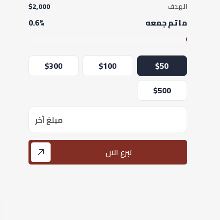
الهدف
$2,000
ما تم جمعه
0.6%
$300
$100
$50
$500
تبرع الآن