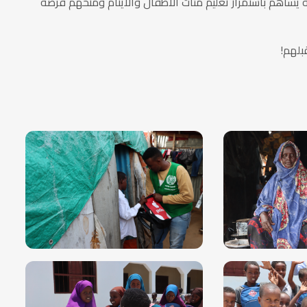
لة يساهم باستمرار تعليم مئات الأطفال والأيتام ومنحهم فرصة
بلهم!