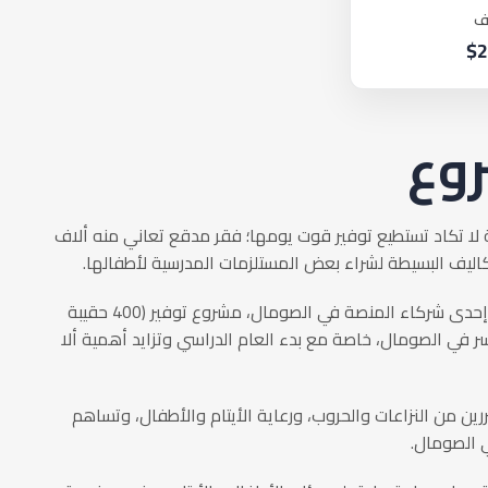
ف
$2
روع
ا تكاد تستطيع توفير قوت يومها؛ فقر مدقع تعاني منه ألاف
كاليف البسيطة لشراء بعض المستلزمات المدرسية لأطفالها.
تطلق منصة تشاركي للتمويل الجماعي بالتعاون مع مؤسسة زمزم، إحدى شركاء المنصة في الصومال، مشروع توفير (400 حقيبة
ا من بين الأسر في الصومال، خاصة مع بدء العام الدراسي وتزايد أهمية ألا
من النزاعات والحروب، ورعاية الأيتام والأطفال، وتساهم
ي الصومال.